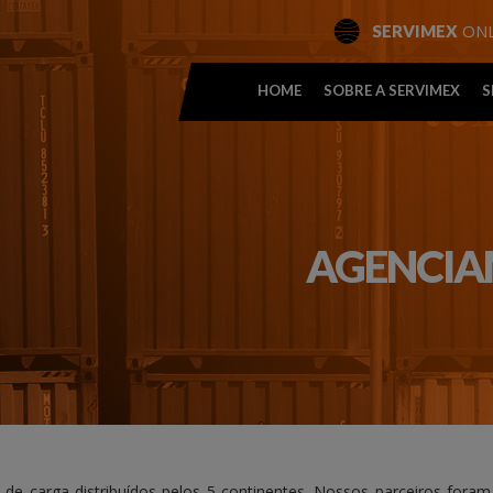
ONL
SERVIMEX
HOME
SOBRE A SERVIMEX
S
AGENCIA
e carga distribuídos pelos 5 continentes. Nossos parceiros foram