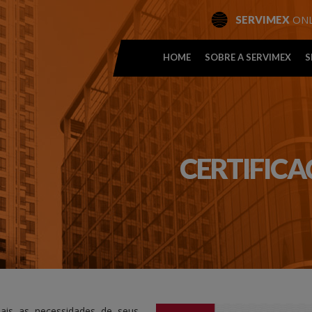
ONL
SERVIMEX
HOME
SOBRE A SERVIMEX
S
CERTIFICAÇ
ais as necessidades de seus