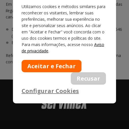
Em caso de dúvidas ou denúncias sobre práticas consideradas
Utilizamos cookies e métodos similares para
ilegais ou prejudiciais à gestão da empresa, utilize um dos
reconhecer os visitantes, lembrar suas
canais de comunicação abaixo:
preferências, melhorar sua experiência no
site e personalizar seus anúncios. Ao clicar
Deixe uma mensagem gravada no telefone (11) 5056-5646
em "Aceitar e Fechar" você concorda com o
(anonimamente, se preferir).
uso dos cookies termos e políticas do site.
Envie e-mail para:
compliance@servimex.com.br
.
Para mais informações, acesse nosso
Aviso
de privacidade
.
Reforçamos que todas as denúncias serão tratadas de forma
confidencial e investigadas de maneira apropriada.
Configurar Cookies