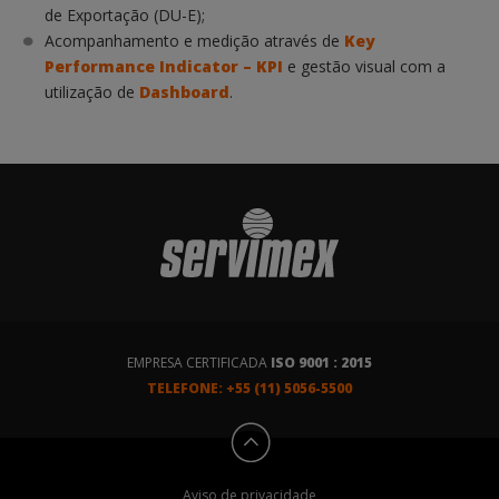
de Exportação (DU-E);
Acompanhamento e medição através de
Key
Performance Indicator – KPI
e gestão visual com a
utilização de
Dashboard
.
EMPRESA CERTIFICADA
ISO 9001 : 2015
TELEFONE: +55 (11) 5056-5500
Aviso de privacidade