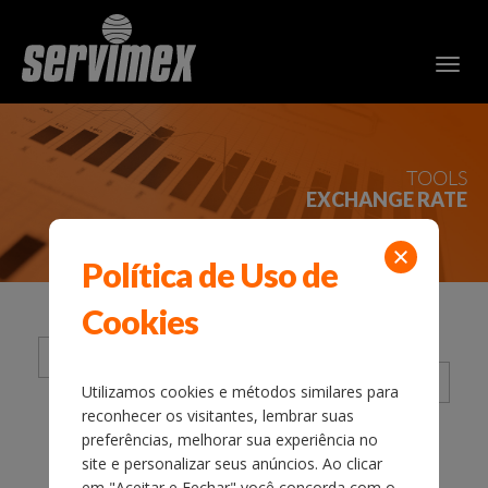
TOOLS
EXCHANGE RATE
Política de Uso de
Cookies
Period from
Period from
Utilizamos cookies e métodos similares para
reconhecer os visitantes, lembrar suas
preferências, melhorar sua experiência no
OK
site e personalizar seus anúncios. Ao clicar
em "Aceitar e Fechar" você concorda com o