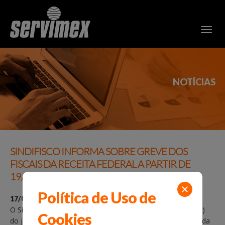
NOTÍCIAS
SINDIFISCO INFORMA SOBRE GREVE DOS
FISCAIS DA RECEITA FEDERAL A PARTIR DE
19/08/2015
Política de Uso de
17/08/2015
O Sindifisco Nacional publicou, na edição de sábado (15/08)
Cookies
do jornal Correio Braziliense, um comunicado à Secretaria da