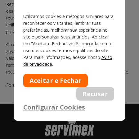
Receita Federal e às suas unidades centrais e
descentralizadas, informando que os Auditores Fiscais,
Utilizamos cookies e métodos similares para
reunidos em Assembleia Nacional, no dia 14 agosto,
reconhecer os visitantes, lembrar suas
deliberaram por aprovar a paralisação das atividades, por
preferências, melhorar sua experiência no
prazo indeterminado, a partir do dia 19 de agosto.
site e personalizar seus anúncios. Ao clicar
em "Aceitar e Fechar" você concorda com o
O comunicado esclarece que serão exercidas apenas as
uso dos cookies termos e políticas do site.
atividades consideradas essenciais, por conta da falta de
Para mais informações, acesse nosso
Aviso
valorização do cargo de Auditor Fiscal, no aspecto
de privacidade
.
remuneratório e outros fatores, como a falta de
reconhecimento do cargo como típico e essencial do Estado.
Fonte: site do SINDIFISCO
Configurar Cookies