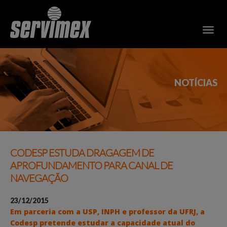
NOTÍCIAS
CODESP ESTUDA DRAGAGEM DE
APROFUNDAMENTO PARA CANAL DE
NAVEGAÇÃO
23/12/2015
Em parceria com a USP, INPH e professor da UFRJ, a
Codesp pretende estudar a capacidade atual do