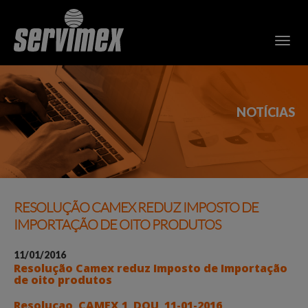
NOTÍCIAS
RESOLUÇÃO CAMEX REDUZ IMPOSTO DE
IMPORTAÇÃO DE OITO PRODUTOS
11/01/2016
Resolução Camex reduz Imposto de Importação
de oito produtos
Resolucao_CAMEX 1_DOU_11-01-2016