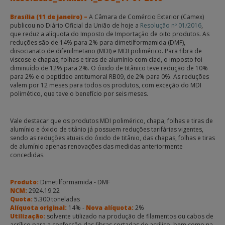
Brasília (11 de janeiro) –
A Câmara de Comércio Exterior (Camex)
publicou no Diário Oficial da União de hoje a
Resolução nº 01/2016
,
que reduz a alíquota do Imposto de Importação de oito produtos. As
reduções são de 14% para 2% para dimetilformamida (DMF),
diisocianato de difenilmetano (MDI) e MDI polimérico. Para fibra de
viscose e chapas, folhas e tiras de alumínio com clad, o imposto foi
diminuído de 12% para 2%. O óxido de titânico teve redução de 10%
para 2% e o peptídeo antitumoral RB09, de 2% para 0%. As reduções
valem por 12 meses para todos os produtos, com exceção do MDI
polimético, que teve o benefício por seis meses.
Vale destacar que os produtos MDI polimérico, chapa, folhas e tiras de
alumínio e óxido de titânio já possuem reduções tarifárias vigentes,
sendo as reduções atuais do óxido de titânio, das chapas, folhas e tiras
de alumínio apenas renovações das medidas anteriormente
concedidas.
Produto:
Dimetilformamida - DMF
NCM:
2924.19.22
Quota:
5.300 toneladas
Alíquota original:
14% -
Nova alíquota:
2%
Utilização:
solvente utilizado na produção de filamentos ou cabos de
acrílico para a confecção das fibras cortadas de acrílico, bem como na