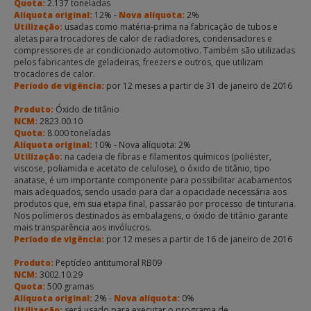
Quota:
2.137 toneladas
Alíquota original:
12% -
Nova alíquota:
2%
Utilização:
usadas como matéria-prima na fabricação de tubos e
aletas para trocadores de calor de radiadores, condensadores e
compressores de ar condicionado automotivo. Também são utilizadas
pelos fabricantes de geladeiras, freezers e outros, que utilizam
trocadores de calor.
Período de vigência:
por 12 meses a partir de 31 de janeiro de 2016
Produto:
Óxido de titânio
NCM:
2823.00.10
Quota:
8.000 toneladas
Alíquota original:
10% - Nova alíquota: 2%
Utilização:
na cadeia de fibras e filamentos químicos (poliéster,
viscose, poliamida e acetato de celulose), o óxido de titânio, tipo
anatase, é um importante componente para possibilitar acabamentos
mais adequados, sendo usado para dar a opacidade necessária aos
produtos que, em sua etapa final, passarão por processo de tinturaria.
Nos polímeros destinados às embalagens, o óxido de titânio garante
mais transparência aos invólucros.
Período de vigência:
por 12 meses a partir de 16 de janeiro de 2016
Produto:
Peptídeo antitumoral RB09
NCM:
3002.10.29
Quota:
500 gramas
Alíquota original:
2% -
Nova alíquota:
0%
Utilização:
será usado para executar o programa de