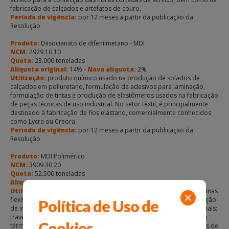
fabricação de calçados e artefatos de couro.
Período de vigência:
por 12 meses a partir da publicação da
Resolução
Produto:
Diisocianato de difenilmetano - MDI
NCM:
2929.10.10
Quota:
23.000 toneladas
Alíquota original:
14% -
Nova alíquota:
2%
Utilização:
produto químico usado na produção de solados de
calçados em poliuretano, formulação de adesivos para laminação,
formulação de tintas e produção de elastômeros usados na fabricação
de peças técnicas de uso industrial. No setor têxtil, é principalmente
destinado à fabricação de fios elastano, comercialmente conhecidos
como Lycra ou Creora.
Período de vigência:
por 12 meses a partir da publicação da
Resolução
Produto:
MDI Polimérico
NCM:
3909.30.20
Quota:
52.500 toneladas
Alíquota original:
14% -
Nova alíquota:
2%
Utilização:
usado em aplicações envolvendo a formação de espumas
flexíveis e semirrígidas para uso em peças automotivas para absorção
Política de Uso de
de impacto; espumas flexíveis para móveis de escritório e residenciais;
travesseiros viscoelásticos; pisos, espumas rígidas para isolamento
Cookies
térmico; refrigeração doméstica e industrial; aglomerante de raspas de