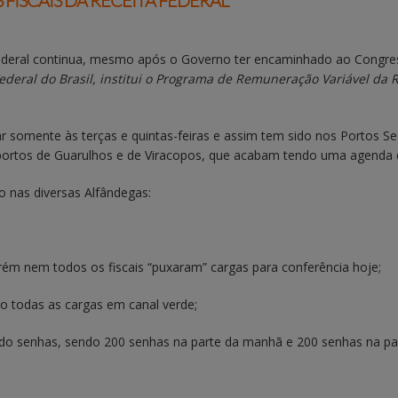
FISCAIS DA RECEITA FEDERAL
ederal continua, mesmo após o Governo ter encaminhado ao Congress
ederal do Brasil, institui o Programa de Remuneração Variável da R
r somente às terças e quintas-feiras e assim tem sido nos Portos S
portos de Guarulhos e de Viracopos, que acabam tendo uma agenda d
 nas diversas Alfândegas:
orém nem todos os fiscais “puxaram” cargas para conferência hoje;
ndo todas as cargas em canal verde;
indo senhas, sendo 200 senhas na parte da manhã e 200 senhas na par