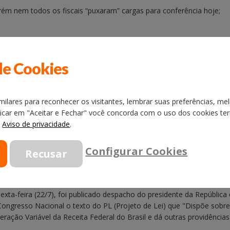
orém nem todos os fiscais “puxaram” cargas para conferência hoje;
 das DTA´s por dia.
de Cookies
quintas-feiras têm parada total.
ilares para reconhecer os visitantes, lembrar suas preferências, mel
licar em "Aceitar e Fechar" você concorda com o uso dos cookies term
o
Aviso de privacidade
.
oje (22/07) no site do SINDIFISCO, sobre o Projeto de Lei enviado pe
Configurar Cookies
Congresso
exta-feira (22/7), foi publicado despacho do presidente da Repúblic
gresso Nacional o texto do PL (Projeto de Lei) que "Dispõe sobre a
eração Variável da Receita Federal do Brasil e dá outras providências