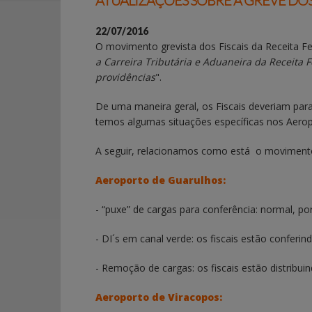
ATUALIZAÇÕES SOBRE A GREVE DOS 
22/07/2016
O movimento grevista dos Fiscais da Receita F
a Carreira Tributária e Aduaneira da Receita F
providências
".
De uma maneira geral, os Fiscais deveriam para
temos algumas situações específicas nos Aero
A seguir, relacionamos como está o movimento
Aeroporto de Guarulhos:
- “puxe” de cargas para conferência: normal, p
- DI´s em canal verde: os fiscais estão conferi
- Remoção de cargas: os fiscais estão distribu
Aeroporto de Viracopos: