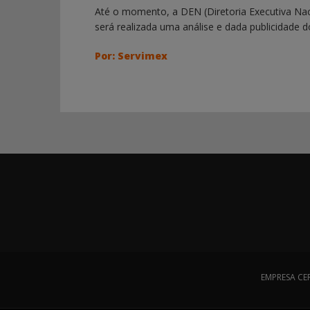
Até o momento, a DEN (Diretoria Executiva Nac
será realizada uma análise e dada publicidade d
Por: Servimex
EMPRESA CE