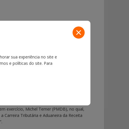
horar sua experiência no site e
os e políticas do site. Para
lo Governo ao Congresso Nacional, a respeito da
a em exercício, Michel Temer (PMDB), no qual,
 Carreira Tributária e Aduaneira da Receita
".