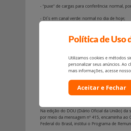
- “puxe” de cargas para conferência: normal, p
- DI´s em canal verde: normal no dia de hoje;
- Remoção de cargas: remoção de somente 30%
Política de Uso 
Porto de Santos e EADI´s (Portos Secos):
- Normal no dia de hoje, sendo que às terças e 
Utilizamos cookies e métodos sim
personalizar seus anúncios. Ao c
mais informações, acesse noss
Abaixo, segue a íntegra da notícia divulgada h
Carreira dos Fiscais da Receita Federal:
“Michel Temer comunica envio de PL ao 
Na edição do DOU (Diário Oficial da União) da s
por meio da mensagem nº 415, encaminha ao Con
Federal do Brasil, institui o Programa de Remun