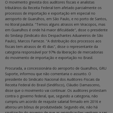
O movimento grevista dos auditores fiscais e analistas
tributários da Receita Federal tem afetado parcialmente os
processos de importação e exportação em especial no
aeroporto de Guarulhos, em São Paulo, e no porto de Santos,
no litoral paulista. "Temos alguns atrasos em Viracopos, mas
em Guarulhos é onde há maior dificuldade", disse o presidente
do Sindasp (Sindicato dos Despachantes Aduaneiros de São
Paulo), Marcos Farneze. "A distribuição dos processos aos
fiscais tem atrasos de 45 dias", disse o representante da
categoria responsável por 97% da liberação de mercadorias
do movimento de importação e exportação no Brasil.
Procurada, a concessionária do aeroporto de Guarulhos, GRU
Suporte, informou que não comentaria o assunto. O
presidente do Sindicato Nacional dos Auditores-Fiscais da
Receita Federal do Brasil (Sindifisco), Cláudio Damasceno,
disse que o movimento vai continuar. Os auditores protestam
contra o governo federal, que, segundo a categoria, não
cumpriu um acordo de reajuste salarial firmado em 2016 e
alterou um bônus de produtividade. Segundo ele, não há
sinalização do governo de que as reivindicações venham a ser