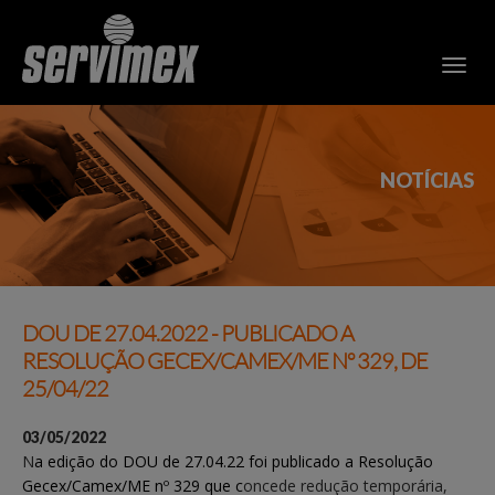
NOTÍCIAS
DOU DE 27.04.2022 - PUBLICADO A
RESOLUÇÃO GECEX/CAMEX/ME Nº 329, DE
25/04/22
03/05/2022
N
a edição do DOU de 27.04.22 foi publicado a Resolução
Gecex/Camex/ME nº 329 que c
oncede redução temporária,