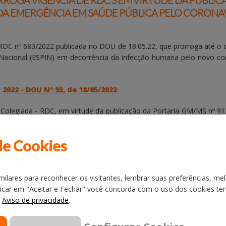
ROGA VIGÊNCIA DE RDC'S EM VIRTUDE DA PUBLIC
A EMERGÊNCIA EM SAÚDE PÚBLICA PELO CORONA
- RDC nº 683/2022 publicada no
DOU de 18.05.22, que prorroga até o d
Nacional (ESPIN) em decorrência da infecção humana pelo novo co
2022 - DOU Nº 93, de 18/05/2022
 Colegiada - RDC, em virtude da publicação da Portaria GM/MS nº 913
mergência em Saúde Pública de Importância Nacional (ESPIN) e
de Cookies
ão - Seção 1, número 93, de 18/05/2022 - Imprensa Nacional
ilares para reconhecer os visitantes, lembrar suas preferências, mel
licar em "Aceitar e Fechar" você concorda com o uso dos cookies term
o
Aviso de privacidade
.