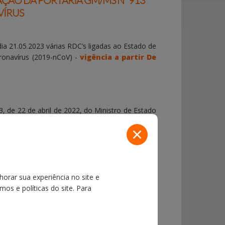
AÇÃO DA PORTARIA GM/MS Nº 913
VÍRUS
ia 21.05.2023 várias RDC’s ligadas ao Estado de
ronavírus (2019-nCoV) -
vigência a partir De
, de 22 de abril de 2022, do Ministro de Estado
m decorrência da infecção humana pelo novo
horar sua experiência no site e
os e políticas do site. Para