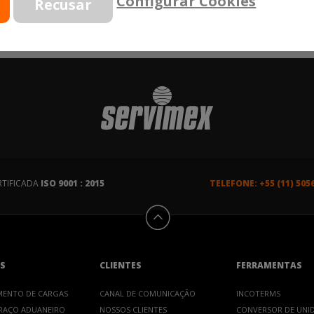
Configurar Cookies
RTIFICADA
ISO 9001 : 2015
TELEFONE: +55 (11) 505
S
CLIENTES
FERRAMENTAS
MENTO DE CARGAS
CANAL DE COMUNICAÇÃO
INCOTERMS
RAÇO ADUANEIRO
NOSSOS CLIENTES
CONVERSOR DE UNI