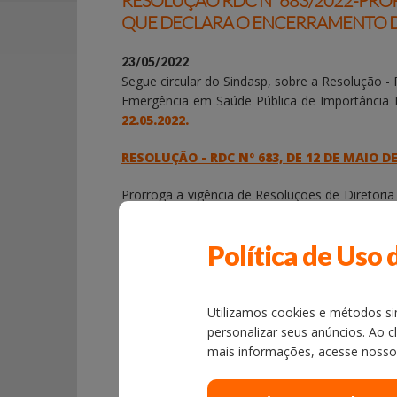
RESOLUÇÃO RDC Nº 683/2022-PROR
QUE DECLARA O ENCERRAMENTO D
23/05/2022
Segue circular do Sindasp, sobre a Resolução 
Emergência
em Saúde Pública de Importância 
22.05.2022.
RESOLUÇÃO - RDC Nº 683, DE 12 DE MAIO DE 
Prorroga a vigência de Resoluções de Diretoria
da Saúde, que declara o encerramento da E
coronavírus (2019-nCoV).
Política de Uso 
Link DOU:
Página 182 do Diário Oficial da Uni
Utilizamos cookies e métodos sim
personalizar seus anúncios. Ao c
mais informações, acesse noss