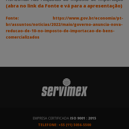
(abra no link da Fonte e vá para a apresentação)
Fonte:
https://www.gov.br/economia/pt-
br/assuntos/noticias/2022/maio/governo-anuncia-nova-
reducao-de-10-no-imposto-de-importacao-de-bens-
comercializados
EMPRESA CERTIFICADA
ISO 9001 : 2015
TELEFONE: +55 (11) 5056-5500