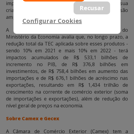
importante destacar que, desde 1994, quando da sua
criação, a TEC nunca havia sido alvo de uma revisão
ampla", destacou o secretário Lucas Ferraz.
Configurar Cookies
A Secretaria de Comércio Exterior (Secex) do
Ministério da Economia avalia que, no longo prazo, a
redução total da TEC aplicada sobre esses produtos -
sendo 10% em 2021 e mais 10% em 2022 - terá
impactos acumulados de R$ 533,1 bilhões de
incremento no PIB, de R$ 376,8 bilhões em
investimentos, de R$ 758,4 bilhões em aumento das
importações e de R$ 676,1 bilhões de acréscimo nas
exportações, resultando em R$ 1,434 trilhão de
crescimento na corrente de comércio exterior (soma
de importações e exportações), além de redução do
nível geral de preços na economia.
Sobre Camex e Gecex
A Câmara de Comércio Exterior (Camex) tem a