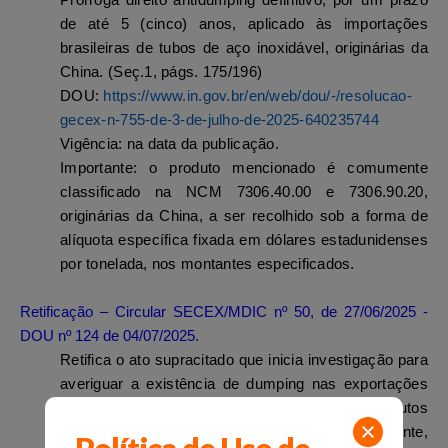
Prorroga direito antidumping definitivo, por um prazo
de até 5 (cinco) anos
, aplicado às importações
brasileiras de tubos de aço inoxidável, originárias da
China. (Seç.1, págs. 175/196)
DOU:
https://www.in.gov.br/en/web/dou/-/resolucao-
gecex-n-755-de-3-de-julho-de-2025-640235744
Vigência
: na data da publicação.
Importante:
o produto mencionado é comumente
classificado na
NCM 7306.40.00 e 7306.90.20,
originárias da China, a ser recolhido sob a forma de
alíquota específica fixada em dólares estadunidenses
por tonelada, nos montantes especificados.
Retificação – Circular SECEX/MDIC nº 50, de 27/06/2025 -
DOU nº 124 de 04/07/2025.
Retifica o ato supracitado que inicia investigação para
averiguar a existência de dumping nas exportações
da China, Indonésia e Índia para o Brasil de produtos
planos de aços inoxidáveis laminados a quente,