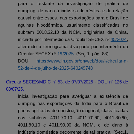
para o restante da investigação de prática de
dumping, de dano à indústria doméstica e de relação
causal entre esses, nas exportações para o Brasil de
agulhas hipodérmica, usualmente classificadas no
subitem 9018.32.19 da NCM, originárias da China,
iniciada por intermédio da Circular SECEX nº
45/2024
,
alterando o cronograma divulgado por intermédio da
Circular SECEX nº
19/2025
. (Seç.1, pág. 88)
DOU:
https://www.in.gov.br/en/web/dou/-/circular-n-
52-de-4-de-julho-de-2025-640249748
Circular SECEX/MDIC nº 53, de 07/07/2025 - DOU nº 126 de
08/07/25.
Inicia investigação para averiguar a existência de
dumping nas exportações da Índia para o Brasil de
pneus agrícolas de construção diagonal, classificadas
nos subitens 4011.70.10, 4011.70.90, 4011.80.90,
4011.90.10 e 4011.90.90 da NCM, e de dano à
indústria doméstica decorrente de tal prática. (Seç.1,