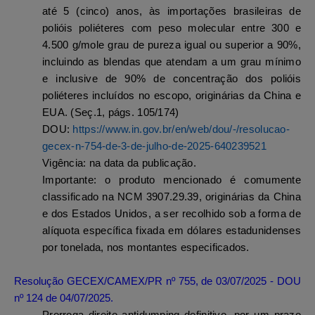
até 5 (cinco) anos
, às importações brasileiras de
polióis poliéteres com peso molecular entre 300 e
4.500 g/mole grau de pureza igual ou superior a 90%,
incluindo as blendas que atendam a um grau mínimo
e inclusive de 90% de concentração dos polióis
poliéteres incluídos no escopo, originárias da China e
EUA. (Seç.1, págs. 105/174)
DOU:
https://www.in.gov.br/en/web/dou/-/resolucao-
gecex-n-754-de-3-de-julho-de-2025-640239521
Vigência
: na data da publicação.
Importante:
o produto mencionado é comumente
classificado na
NCM 3907.29.39, originárias da China
e dos Estados Unidos, a ser recolhido sob a forma de
alíquota específica fixada em dólares estadunidenses
por tonelada, nos montantes especificados.
Resolução GECEX/CAMEX/PR nº 755, de 03/07/2025 - DOU
nº 124 de 04/07/2025.