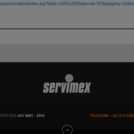
nsa/jsp/visualiza/index.jsp?data=13/01/2026&jornal=529&pagina=16&t
RTIFICADA
ISO 9001 : 2015
TELEFONE: +55 (11) 505