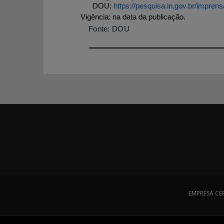
DOU:
https://pesquisa.in.gov.br/impre
Vigência
: na data da publicação.
Fonte: DOU
EMPRESA CE