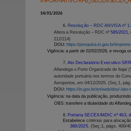
INFORMATIVO RFB_GECEX/SECEX_AN
14/01/2026
6.
Resolução – RDC ANVISA nº 1.0
Altera a Resolução – RDC
nº
585/2021
,
212/214)
DOU:
https://pesquisa.in.gov.br/impre
Vigência
: a partir de 02/02/2026, e revoga
7.
Ato Declaratório Executivo SRR
Alfandega o Porto Organizado de Itajaí 
autoridade portuária nos termos do Conv
Aeroportos, em 04/12/2025. (Seç.1, pág.
DOU:
https://in.gov.br/en/web/dou/-/at
Vigência
: na data da publicação, produzindo
OBS: t
ransfere a titularidade do Alfand
8.
Portaria SECEX/MDIC nº 463, d
Estabelece
critérios para alocaç
388/2025
. (Seç.1, págs. 400/4