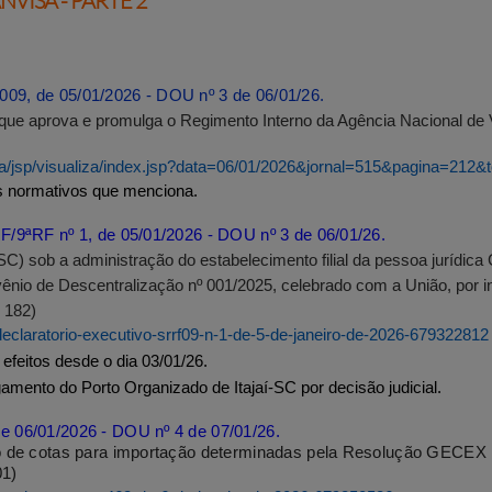
VISA - PARTE 2
09, de 05/01/2026 - DOU nº 3 de 06/01/26.
 que aprova e promulga o Regimento Interno da Agência Nacional de Vi
nsa/jsp/visualiza/index.jsp?data=06/01/2026&jornal=515&pagina=212&
 os normativos que menciona.
F/9ªRF nº 1, de 05/01/2026 - DOU nº 3 de 06/01/26.
(SC)
sob a administração do estabelecimento filial da pessoa jurídi
ênio de Descentralização nº 001/2025, celebrado com a União, por in
 182)
o-declaratorio-executivo-srrf09-n-1-de-5-de-janeiro-de-2026-679322812
 efeitos desde o dia 03/01/26.
egamento do Porto Organizado de Itajaí-SC por decisão judicial.
e 06/01/2026 - DOU nº 4 de 07/01/26.
ão de cotas para importação determinadas pela Resolução GECEX
01)