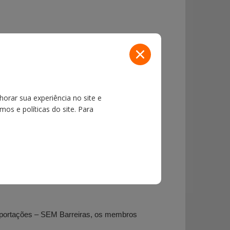
.
horar sua experiência no site e
s ao disposto nesta Lei Complementar, no prazo
os e políticas do site. Para
nia e dos selos de conformidade de que tratam os
Exportações – SEM Barreiras, os membros