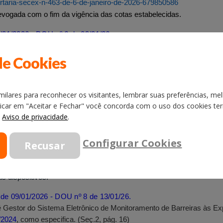
portaria-secex-n-463-de-6-de-janeiro-de-2026-679850586
 revogada com o fim da vigência das cotas estabelecidas.
/01/2026 - DOU nº 6 de 09/01/26.
inte. (Seç.1, págs. 1/6)
/lei-complementar-n-225-de-8-de-janeiro-de-2026-680057299
de Cookies
 nº 10.637, de 30 de dezembro de 2002 (Legislação Tributária Federal)
ilares para reconhecer os visitantes, lembrar suas preferências, mel
strito Federal e os Municípios adaptarão suas respectivas legislaçõe
licar em "Aceitar e Fechar" você concorda com o uso dos cookies term
ua entrada em vigor.
o
Aviso de privacidade
.
Configurar Cookies
e sua publicação, quanto à instituição dos Programas Confia e Sinto
Complementar, respectivamente; e
s dispositivos.
de 09/01/2026 - DOU nº 8 de 13/01/26.
tê Gestor do Sistema Eletrônico de Monitoramento de Barreiras às 
/2024
,
como especifica. (Seç.2, pág. 16)