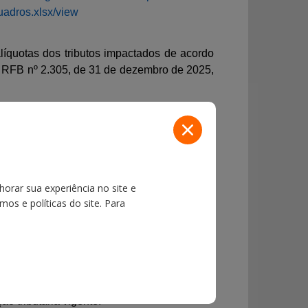
uadros.xlsx/view
alíquotas dos tributos impactados de acordo
IN RFB nº 2.305, de 31 de dezembro de 2025,
informação de valor diferente de zero
para a
ortador optar pela fruição dos incentivos e
horar sua experiência no site e
os e políticas do site. Para
ntroduzidas pela legislação superveniente,
 do enquadramento jurídico de cada caso, a
mover o diálogo entre a Receita Federal e a
o tributária vigente.