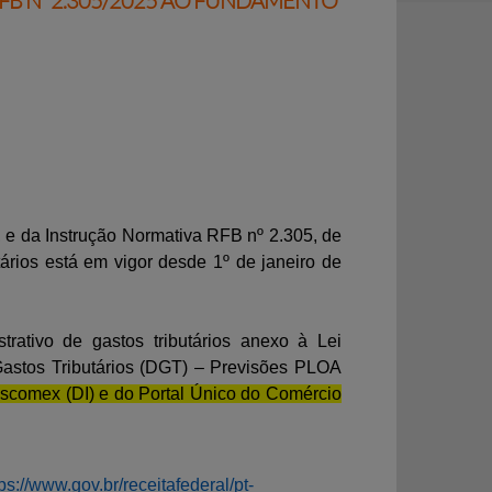
 RFB Nº 2.305/2025 AO FUNDAMENTO
e da Instrução Normativa RFB nº 2.305, de
tários está em vigor desde 1º de janeiro de
trativo de gastos tributários anexo à Lei
Gastos Tributários (DGT) – Previsões PLOA
iscomex (DI) e do Portal Único do Comércio
tps://www.gov.br/receitafederal/pt-