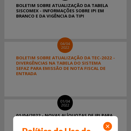
BOLETIM SOBRE ATUALIZAÇÃO DA TABELA
SISCOMEX - INFORMAÇÕES SOBRE IPI EM
BRANCO E DA VIGÊNCIA DA TIPI
04/04
2022
BOLETIM SOBRE ATUALIZAÇÃO DA TEC-2022 -
DIVERGÊNCIAS NA TABELA DO SISTEMA
SEFAZ PARA EMISSÃO DE NOTA FISCAL DE
ENTRADA
01/04
2022
01/04/2022 - NOVAS ALÍQUOTAS DE IPI PARA
OS NCM INCLUÍDOS NA RESOLUÇÃO GECEX
Nº 272/2021