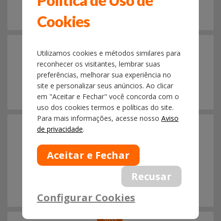
Política de Uso de
Cookies
31/03
2022
Utilizamos cookies e métodos similares para
ANVISA - SISTEMA DE PETICIONAMENTO DE
reconhecer os visitantes, lembrar suas
LICENÇA DE IMPORTAÇÃO APRESENTA FALHAS
preferências, melhorar sua experiência no
site e personalizar seus anúncios. Ao clicar
em "Aceitar e Fechar" você concorda com o
uso dos cookies termos e políticas do site.
31/03
Para mais informações, acesse nosso
Aviso
2022
de privacidade
.
NOTÍCIA SISCOMEX EXPORTAÇÃO N°
004/2022 - DISPENSA DE EMISSÃO DE LPCO -
ANM - NCM 9705.00.00 - A PARTIR DE
01.04.2022
Configurar Cookies
31/03