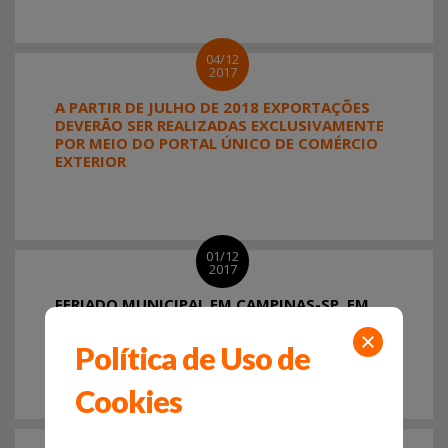
04/12
2017
A PARTIR DE JULHO DE 2018 EXPORTAÇÕES
DEVERÃO SER REALIZADAS EXCLUSIVAMENTE
POR MEIO DO PORTAL ÚNICO DE COMÉRCIO
EXTERIOR
01/12
2017
FERIADO MUNICIPAL EM CAMPINAS-SP, EM
GUARULHOS-SP E EM ITAPOÁ-SC NO
PRÓXIMO DIA 08/12
Política de Uso de
Cookies
29/11