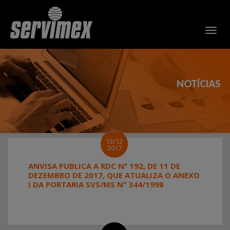
NOTÍCIAS
13/12
2017
ANVISA PUBLICA A RDC Nº 192, DE 11 DE
DEZEMBRO DE 2017, QUE ATUALIZA O ANEXO
I DA PORTARIA SVS/MS Nº 344/1998