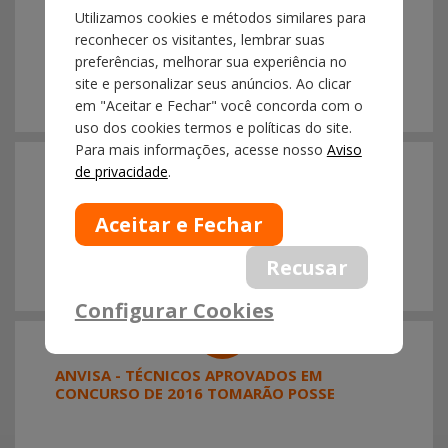
2017
Utilizamos cookies e métodos similares para
ANVISA APERFEIÇOA PETICIONAMENTO
reconhecer os visitantes, lembrar suas
ELETRÔNICO PARA IMPORTAÇÃO
preferências, melhorar sua experiência no
site e personalizar seus anúncios. Ao clicar
em "Aceitar e Fechar" você concorda com o
uso dos cookies termos e políticas do site.
28/11
Para mais informações, acesse nosso
Aviso
2017
de privacidade
.
PUBLICADA A CIRCULAR SECEX NR. 63/2017,
COM PROPOSTA DE ALTERAÇÃO NO TEXTO
DA TEC E NA ALÍQUOTA DE ALGUMAS NCM´S
Configurar Cookies
27/11
2017
ANVISA - TÉCNICOS APROVADOS EM
CONCURSO DE 2016 TOMARÃO POSSE