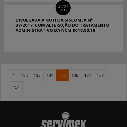
24/04
2017
DIVULGADA A NOTÍCIA SISCOMEX Nº
37/2017, COM ALTERAÇÃO DO TRATAMENTO
ADMINISTRATIVO DA NCM 9018.90.10
135
1
132
133
134
136
137
138
154