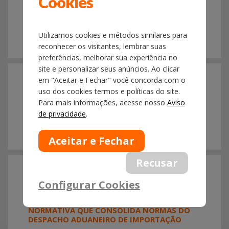
Cookies
DE ORIGEM INTEGRANTE DO MANUAL
ADUANEIRO NA IMPORTAÇÃO
Utilizamos cookies e métodos similares para
reconhecer os visitantes, lembrar suas
preferências, melhorar sua experiência no
18/06
site e personalizar seus anúncios. Ao clicar
2026
em "Aceitar e Fechar" você concorda com o
COMUNICADO Nº 007 - ALTA VOLUMETRIA DE
uso dos cookies termos e políticas do site.
CARGAS ARMAZENADAS E IMPACTO NO
Para mais informações, acesse nosso
Aviso
PROCESSO INTRALOGÍSTICO DO TECA-GRU
de privacidade
.
18/06
2026
NOTÍCIAS COMEX ESPECIAL Nº 34/26 -
Configurar Cookies
RECEITA FEDERAL ABRE CONSULTA PÚBLICA
SOBRE PROPOSTA DE INSTRUÇÃO
NORMATIVA QUE CONSOLIDA NORMAS DO
DESPACHO ADUANEIRO DE IMPORTAÇÃO