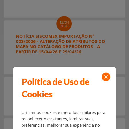
13/04
2026
NOTÍCIA SISCOMEX IMPORTAÇÃO Nº
028/2026 - ALTERAÇÃO DE ATRIBUTOS DO
MAPA NO CATÁLOGO DE PRODUTOS - A
PARTIR DE 15/04/26 E 29/04/26
Política de Uso de
10/04
2026
Cookies
INFORMATIVO COMEX
Utilizamos cookies e métodos similares para
reconhecer os visitantes, lembrar suas
06/04
2026
preferências, melhorar sua experiência no