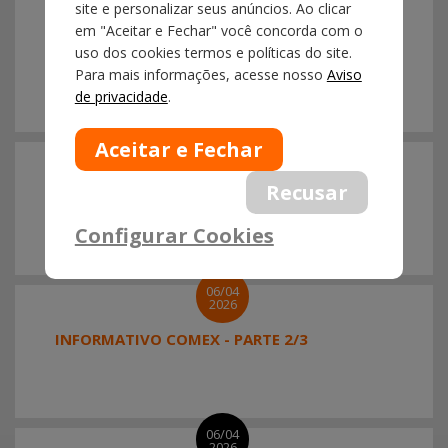
site e personalizar seus anúncios. Ao clicar
NOTÍCIA SISCOMEX IMPORTAÇÃO Nº
em "Aceitar e Fechar" você concorda com o
024/2026 - ALTERAÇÃO DE ATRIBUTOS E LPCO
uso dos cookies termos e políticas do site.
DO MAPA - A PARTIR DE 13/04/2026
Para mais informações, acesse nosso
Aviso
de privacidade
.
06/04
2026
INFORMATIVO COMEX - PARTE 3/3
Configurar Cookies
06/04
2026
INFORMATIVO COMEX - PARTE 2/3
06/04
2026