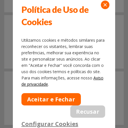
Política de Uso de
31/10
Cookies
2022
PORTARIA RFB Nº 228/22 - ALTERA A
PORTARIA RFB Nº 999/13 BENEFÍCIO
Utilizamos cookies e métodos similares para
IMPORTANTE PARA AS EMPRESAS OEA -
25.10.22 - CAD Nº 777/22
reconhecer os visitantes, lembrar suas
preferências, melhorar sua experiência no
site e personalizar seus anúncios. Ao clicar
em "Aceitar e Fechar" você concorda com o
uso dos cookies termos e políticas do site.
31/10
2022
Para mais informações, acesse nosso
Aviso
de privacidade
.
NOTÍCIA SISCOMEX SISTEMAS Nº 004/2022 -
CAD Nº 761/22 - CONSULTA PÚBLICA -
MINUTA DA IN DO CCT IMPORTAÇÃO /
SINDASP UH Nº 332/22
Configurar Cookies